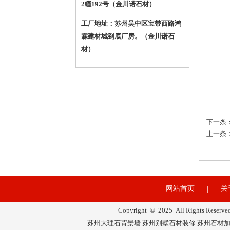
2幢192号（金川诺石材）
工厂地址：苏州吴中区宝带西路鸿
霖建材城到底厂房。
（金川诺石
材）
下一条
上一条
网站首页
|
关
Copyright © 2025 All R
苏州大理石背景墙 苏州别墅石材装修 苏州石材加